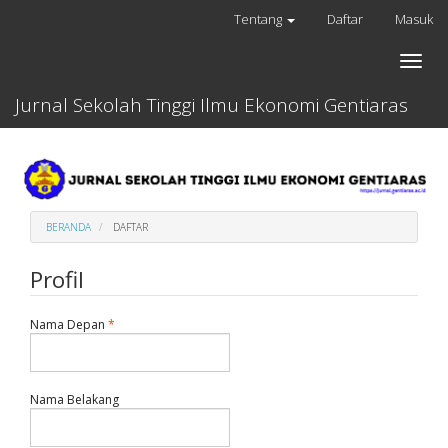
Lompat
Tentang
Daftar
Masuk
cepat
ke
Toggle
konten
naviga
halaman
Jurnal Sekolah Tinggi Ilmu Ekonomi Gentiaras
Navigasi
Utama
Isi
utama
Sidebar
BERANDA
DAFTAR
Profil
Dibutuhkan
Nama Depan
*
Dibutuhkan
Nama Belakang