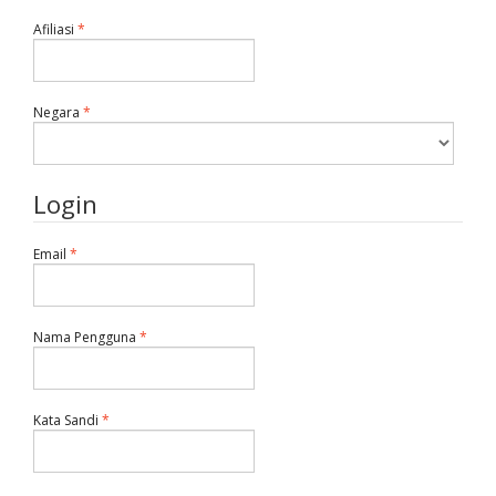
Dibutuhkan
Afiliasi
*
Dibutuhkan
Negara
*
Login
Dibutuhkan
Email
*
Dibutuhkan
Nama Pengguna
*
Dibutuhkan
Kata Sandi
*