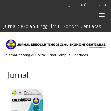
Lompat
Tentang
Daftar
Masuk
cepat
ke
Toggle
konten
naviga
halaman
Jurnal Sekolah Tinggi Ilmu Ekonomi Gentiaras
Navigasi
Utama
Isi
utama
Sidebar
Selamat datang di Portal Jurnal Kampus Gentiaras
Jurnal